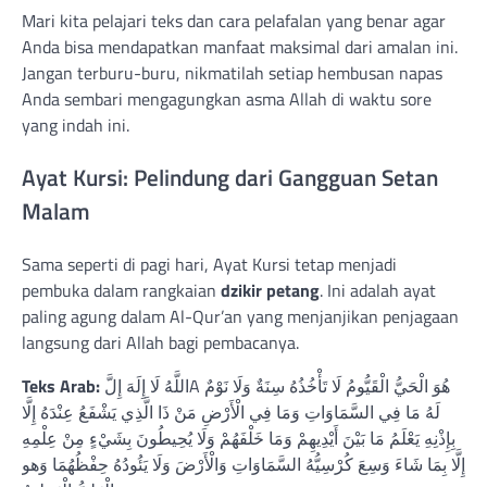
Mari kita pelajari teks dan cara pelafalan yang benar agar
Anda bisa mendapatkan manfaat maksimal dari amalan ini.
Jangan terburu-buru, nikmatilah setiap hembusan napas
Anda sembari mengagungkan asma Allah di waktu sore
yang indah ini.
Ayat Kursi: Pelindung dari Gangguan Setan
Malam
Sama seperti di pagi hari, Ayat Kursi tetap menjadi
pembuka dalam rangkaian
dzikir petang
. Ini adalah ayat
paling agung dalam Al-Qur’an yang menjanjikan penjagaan
langsung dari Allah bagi pembacanya.
Teks Arab:
اللَّهُ لَا إِلَهَ إِلَّA هُوَ الْحَيُّ الْقَيُّومُ لَا تَأْخُذُهُ سِنَةٌ وَلَا نَوْمٌ
لَهُ مَا فِي السَّمَاوَاتِ وَمَا فِي الْأَرْضِ مَنْ ذَا الَّذِي يَشْفَعُ عِنْدَهُ إِلَّا
بِإِذْنِهِ يَعْلَمُ مَا بَيْنَ أَيْدِيهِمْ وَمَا خَلْفَهُمْ وَلَا يُحِيطُونَ بِشَيْءٍ مِنْ عِلْمِهِ
إِلَّا بِمَا شَاءَ وَسِعَ كُرْسِيُّهُ السَّمَاوَاتِ وَالْأَرْضَ وَلَا يَئُودُهُ حِفْظُهُمَا وَهو