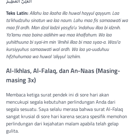
الْعَلِيُّ الْعَظِيمُ
Teks Latin:
Allahu laa ilaaha illa huwal hayyul qayyum. Laa
ta’khudzuhu sinatun wa laa naum. Lahu maa fis samaawati wa
maa fil ardh. Man dzal ladzii yasyfa’u ‘indahuu illaa bi idznih.
Ya’lamu maa baina aidiihim wa maa khalfahum. Wa laa
yuhiithuuna bi syai-im min ‘ilmihii illaa bi maa syaa-a. Wasi’a
kursiyyuhus samaawati wal ardh. Wa laa ya-uuduhuu
hifzhuhumaa wa huwal ‘aliyyul ‘azhiim.
Al-Ikhlas, Al-Falaq, dan An-Naas (Masing-
masing 3x)
Membaca ketiga surat pendek ini di sore hari akan
mencukupi segala kebutuhan perlindungan Anda dari
segala sesuatu. Saya selalu merasa bahwa surat Al-Falaq
sangat krusial di sore hari karena secara spesifik memohon
perlindungan dari kejahatan malam apabila telah gelap
gulita.