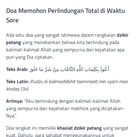
Doa Memohon Perlindungan Total di Waktu
Sore
Ada satu doa yang sangat istimewa dalam rangkaian
dzikir
petang
yang menekankan bahwa kita berlindung pada
kalimat-kalimat Allah yang sempurna dari kejahatan apa
pun yang Dia ciptakan.
Teks Arab:
أَعُوذُ بِكَلِمَاتِ اللَّهِ التَّامَّاتِ مِنْ شَرِّ مَا خَلَقَ
Teks Latin:
A’udzu bi kalimaatillahit taammaati min syarri maa
khalaq.
(3x)
Artinya:
“Aku berlindung dengan kalimat-kalimat Allah
yang sempurna dari kejahatan makhluk yang diciptakan-
Nya.”
Doa singkat ini memiliki
khasiat dzikir petang
yang sangat
kuat. Dahulu, para sahabat menggunakannya untuk