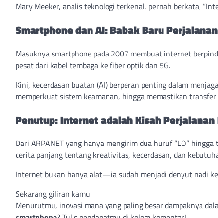
Mary Meeker, analis teknologi terkenal, pernah berkata, “Int
Smartphone dan AI: Babak Baru Perjalanan
Masuknya smartphone pada 2007 membuat internet berpindah
pesat dari kabel tembaga ke fiber optik dan 5G.
Kini, kecerdasan buatan (AI) berperan penting dalam menjag
memperkuat sistem keamanan, hingga memastikan transfer da
Penutup: Internet adalah Kisah Perjalanan
Dari ARPANET yang hanya mengirim dua huruf “LO” hingga tek
cerita panjang tentang kreativitas, kecerdasan, dan kebutu
Internet bukan hanya alat—ia sudah menjadi denyut nadi k
Sekarang giliran kamu:
Menurutmu, inovasi mana yang paling besar dampaknya da
smartphone
? Tulis pendapatmu di kolom komentar!