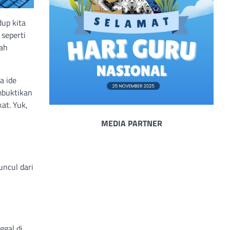
dup kita
 seperti
nah
a ide
mbuktikan
at. Yuk,
MEDIA PARTNER
uncul dari
ggal di