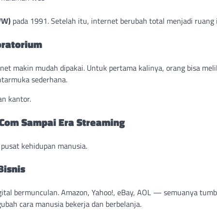
WW)
pada 1991. Setelah itu, internet berubah total menjadi ruang i
oratorium
net makin mudah dipakai. Untuk pertama kalinya, orang bisa meli
antarmuka sederhana.
an kantor.
t-Com Sampai Era Streaming
 pusat kehidupan manusia.
Bisnis
gital bermunculan. Amazon, Yahoo!, eBay, AOL — semuanya tumb
gubah cara manusia bekerja dan berbelanja.