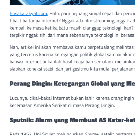
Pusakarakyat.com
, Halo, para pejuang sinyal cepat dan penc
tiba-tiba tanpa internet? Nggak ada film streaming, nggak a
kembali ke masa ketika batu masih dianggap teknologi, kan
terpikir nggak sih: dari mana sebenarnya teknologi ini berasa
Nah, artikel ini akan membawa kamu berpetualang melintasi 
yang tercetus karena ketegangan politik global sampai akhi
bahwa internet bukanlah hasil keajaiban semalam, melainkan
siapkan koneksi stabil dan jari gesitmu kita mulai perjalanan
Perang Dingin: Ketegangan Global yang Me
Lucunya, cikal-bakal internet bukan lahir karena orang ingin
kecemasan Amerika Serikat di masa Perang Dingin.
Sputnik: Alarm yang Membuat AS Ketar-ket
Pada 1957, Uni Soviet meluncurkan
Sputnik
, satelit pertama