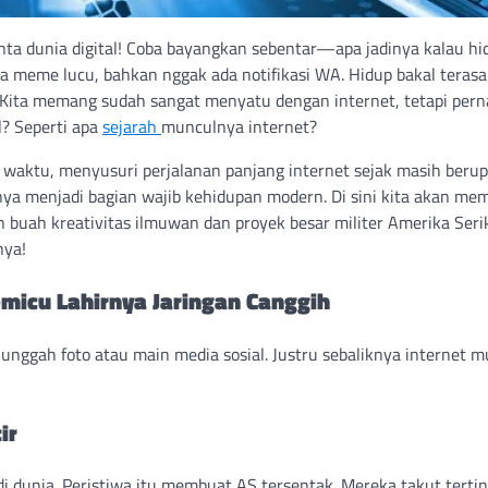
inta dunia digital! Coba bayangkan sebentar—apa jadinya kalau hi
da meme lucu, bahkan nggak ada notifikasi WA. Hidup bakal terasa
? Kita memang sudah sangat menyatu dengan internet, tetapi per
l? Seperti apa
sejarah
munculnya internet?
waktu, menyusuri perjalanan panjang internet sejak masih berup
rnya menjadi bagian wajib kehidupan modern. Di sini kita akan me
 buah kreativitas ilmuwan dan proyek besar militer Amerika Serik
nya!
micu Lahirnya Jaringan Canggih
 unggah foto atau main media sosial. Justru sebaliknya internet m
ir
 di dunia. Peristiwa itu membuat AS tersentak. Mereka takut tertin