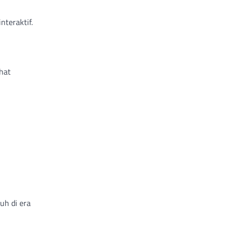
nteraktif.
hat
uh di era