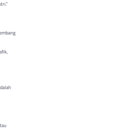
ri.”
rkembang
fik,
adalah
atau