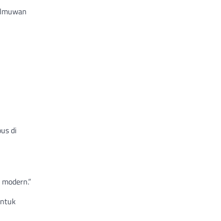
 ilmuwan
us di
 modern.”
untuk