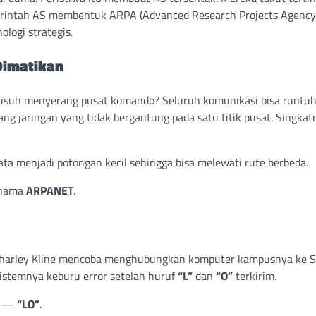
merintah AS membentuk ARPA (Advanced Research Projects Agency
logi strategis.
Dimatikan
 musuh menyerang pusat komando? Seluruh komunikasi bisa runtuh
 jaringan yang tidak bergantung pada satu titik pusat. Singkatn
ta menjadi potongan kecil sehingga bisa melewati rute berbeda.
i nama
ARPANET
.
harley Kline mencoba menghubungkan komputer kampusnya ke S
 sistemnya keburu error setelah huruf
“L”
dan
“O”
terkirim.
na —
“LO”
.