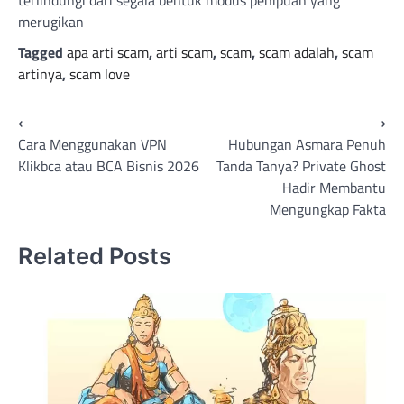
merugikan
Tagged
apa arti scam
,
arti scam
,
scam
,
scam adalah
,
scam
artinya
,
scam love
Navigasi
⟵
⟶
Cara Menggunakan VPN
Hubungan Asmara Penuh
pos
Klikbca atau BCA Bisnis 2026
Tanda Tanya? Private Ghost
Hadir Membantu
Mengungkap Fakta
Related Posts