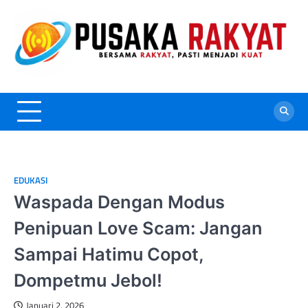
Skip
to
content
EDUKASI
Waspada Dengan Modus
Penipuan Love Scam: Jangan
Sampai Hatimu Copot,
Dompetmu Jebol!
Januari 2, 2026