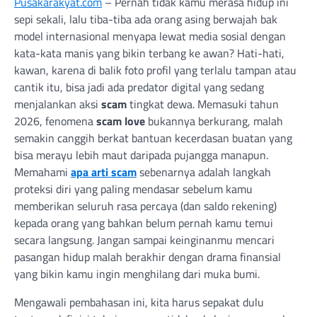
Pusakarakyat.com
– Pernah tidak kamu merasa hidup ini
sepi sekali, lalu tiba-tiba ada orang asing berwajah bak
model internasional menyapa lewat media sosial dengan
kata-kata manis yang bikin terbang ke awan? Hati-hati,
kawan, karena di balik foto profil yang terlalu tampan atau
cantik itu, bisa jadi ada predator digital yang sedang
menjalankan aksi
scam
tingkat dewa. Memasuki tahun
2026, fenomena
scam love
bukannya berkurang, malah
semakin canggih berkat bantuan kecerdasan buatan yang
bisa merayu lebih maut daripada pujangga manapun.
Memahami
apa arti scam
sebenarnya adalah langkah
proteksi diri yang paling mendasar sebelum kamu
memberikan seluruh rasa percaya (dan saldo rekening)
kepada orang yang bahkan belum pernah kamu temui
secara langsung. Jangan sampai keinginanmu mencari
pasangan hidup malah berakhir dengan drama finansial
yang bikin kamu ingin menghilang dari muka bumi.
Mengawali pembahasan ini, kita harus sepakat dulu