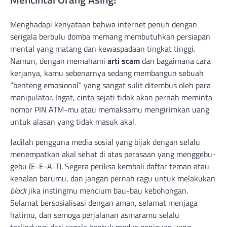
Menghadapi kenyataan bahwa internet penuh dengan
serigala berbulu domba memang membutuhkan persiapan
mental yang matang dan kewaspadaan tingkat tinggi.
Namun, dengan memahami
arti scam
dan bagaimana cara
kerjanya, kamu sebenarnya sedang membangun sebuah
“benteng emosional” yang sangat sulit ditembus oleh para
manipulator. Ingat, cinta sejati tidak akan pernah meminta
nomor PIN ATM-mu atau memaksamu mengirimkan uang
untuk alasan yang tidak masuk akal.
Jadilah pengguna media sosial yang bijak dengan selalu
menempatkan akal sehat di atas perasaan yang menggebu-
gebu (E-E-A-T). Segera periksa kembali daftar teman atau
kenalan barumu, dan jangan pernah ragu untuk melakukan
block
jika instingmu mencium bau-bau kebohongan.
Selamat bersosialisasi dengan aman, selamat menjaga
hatimu, dan semoga perjalanan asmaramu selalu
terlindungi dari segala bentuk modus penipuan yang