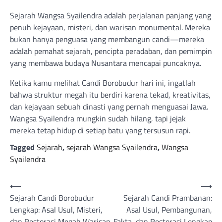
Sejarah Wangsa Syailendra adalah perjalanan panjang yang
penuh kejayaan, misteri, dan warisan monumental. Mereka
bukan hanya penguasa yang membangun candi—mereka
adalah pemahat sejarah, pencipta peradaban, dan pemimpin
yang membawa budaya Nusantara mencapai puncaknya.
Ketika kamu melihat Candi Borobudur hari ini, ingatlah
bahwa struktur megah itu berdiri karena tekad, kreativitas,
dan kejayaan sebuah dinasti yang pernah menguasai Jawa.
Wangsa Syailendra mungkin sudah hilang, tapi jejak
mereka tetap hidup di setiap batu yang tersusun rapi.
Tagged
Sejarah
,
sejarah Wangsa Syailendra
,
Wangsa
Syailendra
Navigasi
⟵
⟶
Sejarah Candi Borobudur
Sejarah Candi Prambanan:
pos
Lengkap: Asal Usul, Misteri,
Asal Usul, Pembangunan,
dan Restorasi Megah Warisan
Fakta, dan Restorasi Lengkap