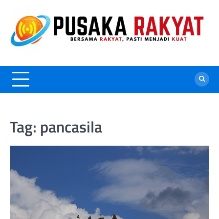
Skip
to
content
Tag:
pancasila