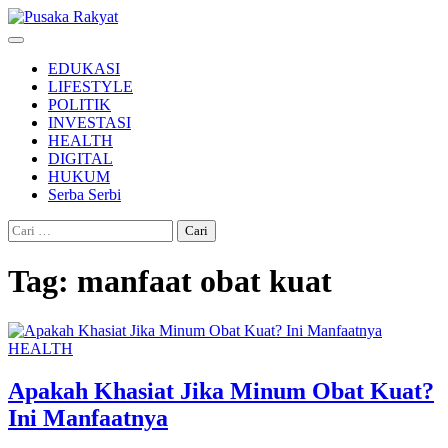
Skip
to
content
EDUKASI
LIFESTYLE
POLITIK
INVESTASI
HEALTH
DIGITAL
HUKUM
Serba Serbi
Cari
untuk:
Tag:
manfaat obat kuat
HEALTH
Apakah Khasiat Jika Minum Obat Kuat?
Ini Manfaatnya