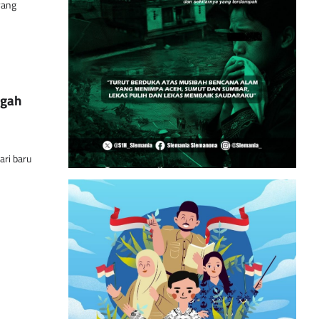
yang
egah
ari baru