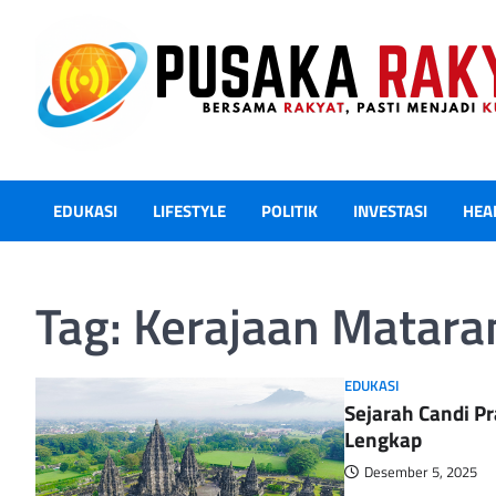
Skip
to
content
EDUKASI
LIFESTYLE
POLITIK
INVESTASI
HEA
Tag:
Kerajaan Matar
EDUKASI
Sejarah Candi P
Lengkap
Desember 5, 2025