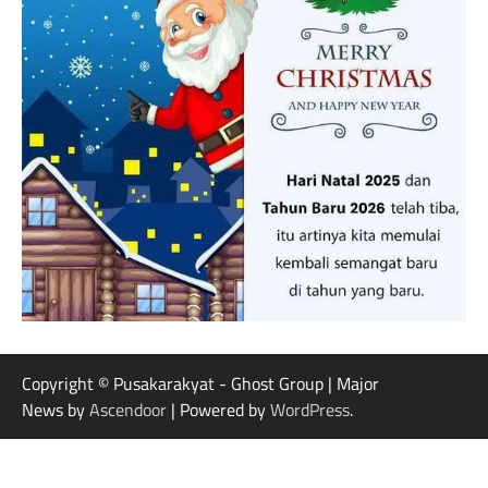
Copyright © Pusakarakyat - Ghost Group | Major
News by
Ascendoor
| Powered by
WordPress
.