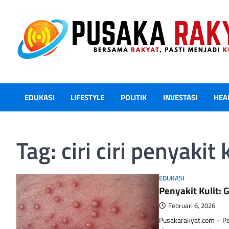
Skip
to
content
EDUKASI
LIFESTYLE
POLITIK
INVESTASI
HEA
Tag:
ciri ciri penyakit 
EDUKASI
Penyakit Kulit: G
Februari 6, 2026
Pusakarakyat.com – Per